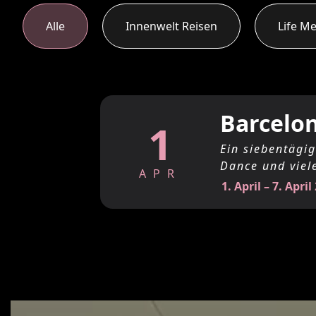
Alle
Innenwelt Reisen
Life M
Barcelon
1
Ein siebentägig
Dance und viel
APR
1. April – 7. April